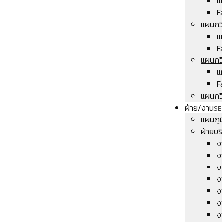
แ
F
แผนกว
แ
F
แผนกว
แ
F
แผนกวิ
ฝ่าย/งาน
SE
แผนภู
ฝ่ายบ
ง
ง
ง
ง
ง
ง
ง