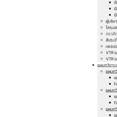
ข
ข
ข
ผู้บริ
โครงส
ตราสั
สีประจ
เพลงป
VTR แ
VTR แ
แผนกวิชา
D
แผนกวิ
แ
F
แผนกว
แ
F
แผนกวิ
แ