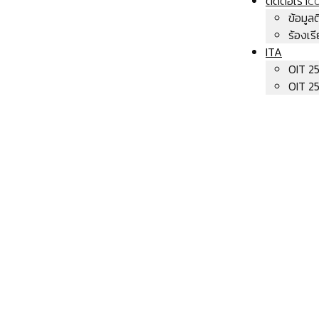
ติดต่อเรา
C
ข้อมูล
ร้องเร
ITA
OIT 2
OIT 2
คุณอยู่ที่:
หน้าแรก
เกี่ยวกับเรา
ตราสัญลักษณ์
ตราสัญลักษณ์
รายละเอียด
เขียนโดย:
Thanawut Bunliptanon
เผยแพร่เมื่อ: 25 ตุลาคม 2565
ฮิต: 5183