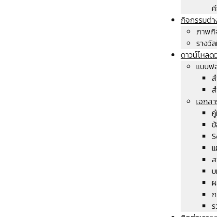
ศ
กิจกรรมต่า
ภาพกิ
รางวัลท
ดาวน์โหลด
แบบฟอ
ส
ส
เอกสา
ค
ข
S
แ
ส
บ
ผ
ก
ร