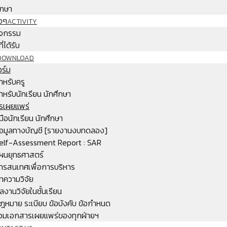
ึกษา
งๆ
ACTIVITY
จกรรม
ี่ได้รับ
DOWNLOAD
ร์ม
ำหรับครู
ำหรับนักเรียน นักศึกษา
รเผยแพร่
ู่มือนักเรียน นักศึกษา
้อมูลทางบัญชี [รายงานงบทดลอง]
elf-Assessment Report : SAR
ผนยุทธศาสตร์
ารสนเทศเพื่อการบริหาร
ทความวิจัย
ลงานวิจัยในชั้นเรียน
ฎหมาย ระเบียบ ข้อบังคับ ข้อกำหนด
วมเอกสารเผยแพร่ของทุกฝ่ายฯ