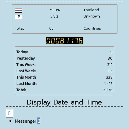
79.0%
Thailand
15.9%
Unknown
Total:
65
Countries
Today:
9
Yesterday:
30
This Week:
312
Last Week:
135
This Month:
339
Last Month:
1,423
Total:
81,176
Display Date and Time

Messenger
