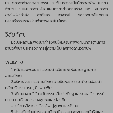
ประเภทวิชาช่างอุตสาหกรรม ระดับประกาศนียบัตรวิชาชีพ (ปวช.)
จำนวน 2 แผนกวิชา คือ แผนกวิชาช่างก่อสร้าง และ แผนกวิชา
ช่างไฟฟ้ากำลัง อาศัยครู อาจารย์ ของวิทยาลัยเทคนิค
นครศรีธรรมราชช่วยทำการสอนในปีแรก
วิสัยทัศน์
มุ่งมั่นผลิตและพัฒนากำลังคนให้มีคุณภาพตามมาตรฐานการ
อาชีวศึกษา บริหารจัดการสู่ความเป็นเลิศทางด้านวิชาชีพ
พันธกิจ
1. ผลิตและพัฒนากำลังคนด้านวิชาชีพให้มีมาตรฐานการ
อาชีวศึกษา
2.บริหารจัดการสถานศึกษาโดยยึดหลักธรรมาภิบาลน้อมนำ
หลักปรัชญาเศรษฐกิจพอเพียง
3. พัฒนางานวิจัย นวัตกรรม สิ่งประดิษฐ์ และงานสร้างสรรค์
ตามความต้องการของชุมชนและท้องถิ่น
4. บริการวิชาการ วิชาชีพ สู่ชุมชนและสังคม
5. ส่งเสริมทำนุบำรุงสถาบันชาติ ศาสนา พระมหากษัตริย์และ