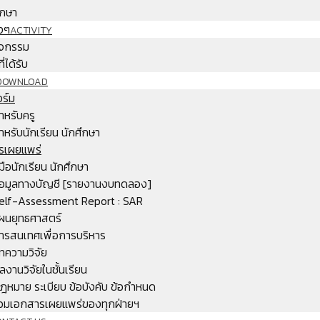
ึกษา
งๆ
ACTIVITY
จกรรม
ี่ได้รับ
DOWNLOAD
ร์ม
ำหรับครู
ำหรับนักเรียน นักศึกษา
รเผยแพร่
ู่มือนักเรียน นักศึกษา
้อมูลทางบัญชี [รายงานงบทดลอง]
elf-Assessment Report : SAR
ผนยุทธศาสตร์
ารสนเทศเพื่อการบริหาร
ทความวิจัย
ลงานวิจัยในชั้นเรียน
ฎหมาย ระเบียบ ข้อบังคับ ข้อกำหนด
วมเอกสารเผยแพร่ของทุกฝ่ายฯ