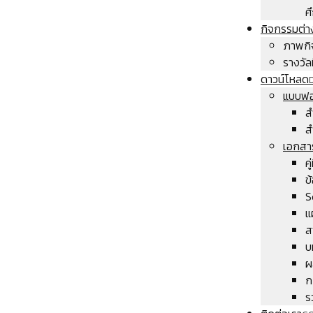
ศ
กิจกรรมต่า
ภาพกิ
รางวัลท
ดาวน์โหลด
แบบฟอ
ส
ส
เอกสา
ค
ข
S
แ
ส
บ
ผ
ก
ร