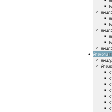
แ
F
แผนกว
แ
F
แผนกว
แ
F
แผนกวิ
ฝ่าย/งาน
SE
แผนภู
ฝ่ายบ
ง
ง
ง
ง
ง
ง
ง