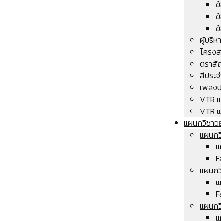
ข
ข
ข
ผู้บริ
โครงส
ตราสั
สีประจ
เพลงป
VTR แ
VTR แ
แผนกวิชา
D
แผนกวิ
แ
F
แผนกว
แ
F
แผนกวิ
แ