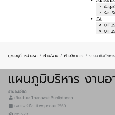
ติดต่อเรา
C
ข้อมูล
ร้องเร
ITA
OIT 2
OIT 2
คุณอยู่ที่:
หน้าแรก
ฝ่าย/งาน
ฝ่ายวิชาการ
งานอาชีวศึกษาร
แผนภูมิบริหาร งานอ
รายละเอียด
เขียนโดย:
Thanawut Bunliptanon
เผยแพร่เมื่อ: 11 พฤษภาคม 2569
ฮิต: 928