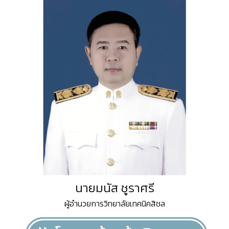
นายมนัส ชูราศรี
ผู้อำนวยการวิทยาลัยเทคนิคสิชล